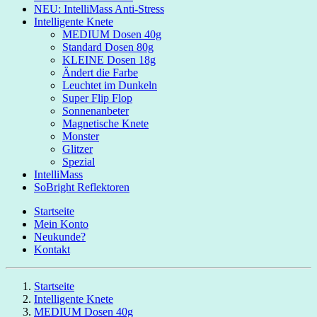
NEU: IntelliMass Anti-Stress
Intelligente Knete
MEDIUM Dosen 40g
Standard Dosen 80g
KLEINE Dosen 18g
Ändert die Farbe
Leuchtet im Dunkeln
Super Flip Flop
Sonnenanbeter
Magnetische Knete
Monster
Glitzer
Spezial
IntelliMass
SoBright Reflektoren
Startseite
Mein Konto
Neukunde?
Kontakt
Startseite
Intelligente Knete
MEDIUM Dosen 40g