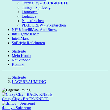
Crazy Clay - BACK-KNETE
dantoy - Spielzeug
Liontouch
Ludattica
Papierdrachen
PIXIECREW - Pixeltaschen
NEU: IntelliMass Anti-Stress
Intelligente Knete
IntelliMass
SoBright Reflektoren
Startseite
Mein Konto
Neukunde?
Kontakt
Startseite
LAGERRÄUMUNG
Crazy Clay - BACK-KNETE
dantoy - Spielzeug