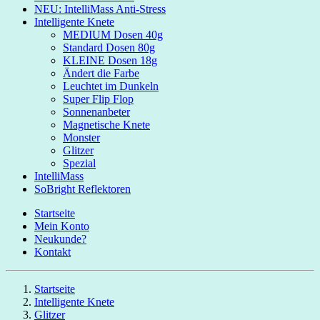
NEU: IntelliMass Anti-Stress
Intelligente Knete
MEDIUM Dosen 40g
Standard Dosen 80g
KLEINE Dosen 18g
Ändert die Farbe
Leuchtet im Dunkeln
Super Flip Flop
Sonnenanbeter
Magnetische Knete
Monster
Glitzer
Spezial
IntelliMass
SoBright Reflektoren
Startseite
Mein Konto
Neukunde?
Kontakt
Startseite
Intelligente Knete
Glitzer