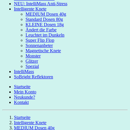
NEU: IntelliMass Anti-Stress
Intelligente Knete
MEDIUM Dosen 40g
Standard Dosen 80g
KLEINE Dosen 18g
Ändert die Farbe
Leuchtet im Dunkeln
Super Flip Flop
Sonnenanbeter
Magnetische Knete
Monster
Glitzer
Spezial
IntelliMass
SoBright Reflektoren
Startseite
Mein Konto
Neukunde?
Kontakt
Startseite
Intelligente Knete
MEDIUM Dosen 40g