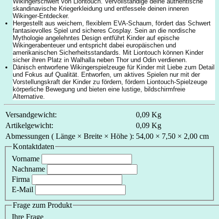
Wikingerschwert von Liontouch. Vervollständige deine authentische
skandinavische Kriegerkleidung und entfessele deinen inneren
Wikinger-Entdecker.
Hergestellt aus weichem, flexiblem EVA-Schaum, fördert das Schwert
fantasievolles Spiel und sicheres Cosplay. Sein an die nordische
Mythologie angelehntes Design entführt Kinder auf epische
Wikingerabenteuer und entspricht dabei europäischen und
amerikanischen Sicherheitsstandards. Mit Liontouch können Kinder
sicher ihren Platz in Walhalla neben Thor und Odin verdienen.
Dänisch entworfene Wikingerspielzeuge für Kinder mit Liebe zum Detail
und Fokus auf Qualität. Entworfen, um aktives Spielen nur mit der
Vorstellungskraft der Kinder zu fördern, fördern Liontouch-Spielzeuge
körperliche Bewegung und bieten eine lustige, bildschirmfreie
Alternative.
Versandgewicht:
0,09 Kg
Artikelgewicht:
0,09 Kg
Abmessungen ( Länge × Breite × Höhe ):
54,00 × 7,50 × 2,00 cm
Kontaktdaten
Vorname
Nachname
Firma
E-Mail
Frage zum Produkt
Ihre Frage