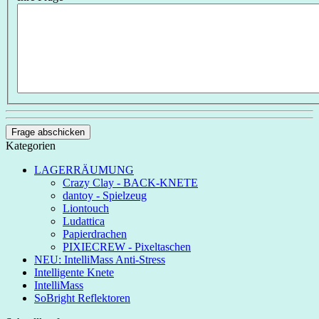
Frage abschicken
Kategorien
LAGERRÄUMUNG
Crazy Clay - BACK-KNETE
dantoy - Spielzeug
Liontouch
Ludattica
Papierdrachen
PIXIECREW - Pixeltaschen
NEU: IntelliMass Anti-Stress
Intelligente Knete
IntelliMass
SoBright Reflektoren