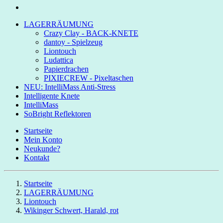
LAGERRÄUMUNG
Crazy Clay - BACK-KNETE
dantoy - Spielzeug
Liontouch
Ludattica
Papierdrachen
PIXIECREW - Pixeltaschen
NEU: IntelliMass Anti-Stress
Intelligente Knete
IntelliMass
SoBright Reflektoren
Startseite
Mein Konto
Neukunde?
Kontakt
Startseite
LAGERRÄUMUNG
Liontouch
Wikinger Schwert, Harald, rot