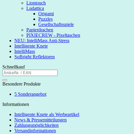
Liontouch
Ludattica
Origami
Puzzles
Gesellschaftsspiele
Papierdrachen
PIXIECREW - Pixeltaschen
NEU: IntelliMass Anti-Stress
Intelligente Knete
IntelliMass
SoBright Reflektoren
Schnellkauf
Besondere Produkte
5
Sonderangebot
Informationen
Intelligente Knete als Werbeartikel
News & Pressemitteilungen
Zahlungsmöglichkeiten
Versandinformationen