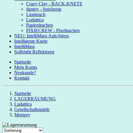
Crazy Clay - BACK-KNETE
dantoy - Spielzeug
Liontouch
Ludattica
Papierdrachen
PIXIECREW - Pixeltaschen
NEU: IntelliMass Anti-Stress
Intelligente Knete
IntelliMass
SoBright Reflektoren
Startseite
Mein Konto
Neukunde?
Kontakt
Startseite
LAGERRÄUMUNG
Ludattica
Gesellschaftsspiele
Memory