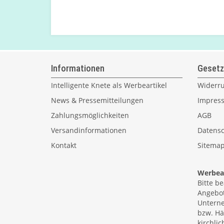
Informationen
Gesetz
Intelligente Knete als Werbeartikel
Widerru
News & Pressemitteilungen
Impres
Zahlungsmöglichkeiten
AGB
Versandinformationen
Datensc
Kontakt
Sitema
Werbear
Bitte b
Angebot
Unterne
bzw. Hä
kirchlic