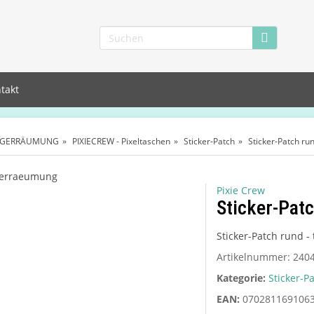
takt
AGERRÄUMUNG
PIXIECREW - Pixeltaschen
Sticker-Patch
Sticker-Patch run
Pixie Crew
Sticker-Patc
Sticker-Patch rund -
Artikelnummer:
240
Kategorie:
Sticker-P
EAN:
070281169106