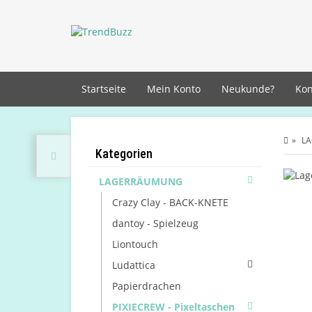
Startseite
Mein Konto
Neukunde?
Kon
L
Kategorien
LAGERRÄUMUNG
Crazy Clay - BACK-KNETE
dantoy - Spielzeug
Liontouch
Ludattica
Papierdrachen
PIXIECREW - Pixeltaschen