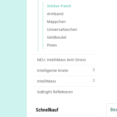
Sticker-Patch
Armband
Mäppchen
Universaltaschen
Geldbeutel
Pixies
NEU: IntelliMass Anti-Stress
Intelligente Knete
IntelliMass
SoBright Reflektoren
Be
Schnellkauf