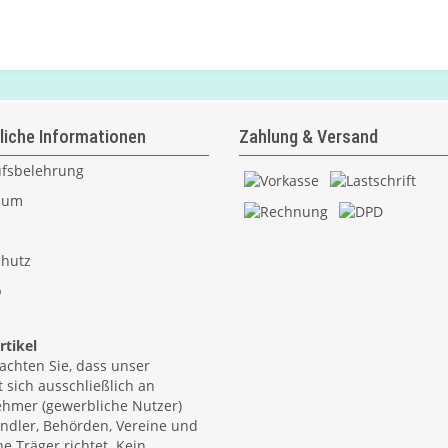
liche Informationen
Zahlung & Versand
fsbelehrung
sum
hutz
p
tikel
eachten Sie, dass unser
 sich ausschließlich an
hmer (gewerbliche Nutzer)
ndler, Behörden, Vereine und
he Träger richtet. Kein