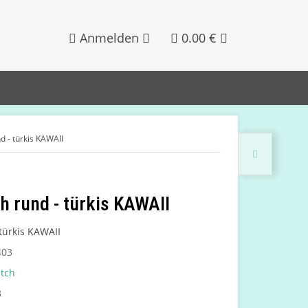
Anmelden
0.00 €
d - türkis KAWAII
h rund - türkis KAWAII
 türkis KAWAII
403
atch
3