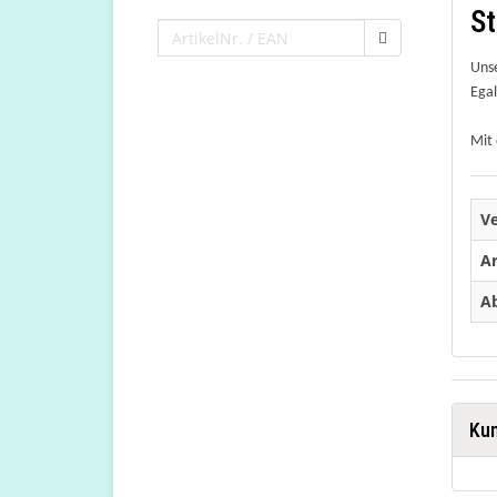
St
Uns
Egal
Mit
V
Ar
Ab
Kun