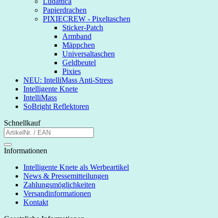
Ludattica
Papierdrachen
PIXIECREW - Pixeltaschen
Sticker-Patch
Armband
Mäppchen
Universaltaschen
Geldbeutel
Pixies
NEU: IntelliMass Anti-Stress
Intelligente Knete
IntelliMass
SoBright Reflektoren
Schnellkauf
Informationen
Intelligente Knete als Werbeartikel
News & Pressemitteilungen
Zahlungsmöglichkeiten
Versandinformationen
Kontakt