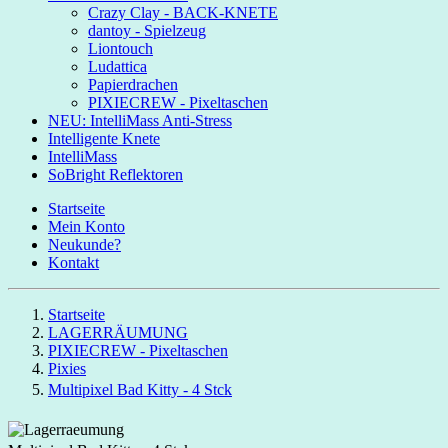
Crazy Clay - BACK-KNETE
dantoy - Spielzeug
Liontouch
Ludattica
Papierdrachen
PIXIECREW - Pixeltaschen
NEU: IntelliMass Anti-Stress
Intelligente Knete
IntelliMass
SoBright Reflektoren
Startseite
Mein Konto
Neukunde?
Kontakt
Startseite
LAGERRÄUMUNG
PIXIECREW - Pixeltaschen
Pixies
Multipixel Bad Kitty - 4 Stck