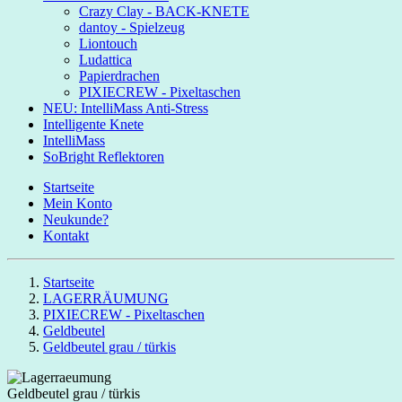
Crazy Clay - BACK-KNETE
dantoy - Spielzeug
Liontouch
Ludattica
Papierdrachen
PIXIECREW - Pixeltaschen
NEU: IntelliMass Anti-Stress
Intelligente Knete
IntelliMass
SoBright Reflektoren
Startseite
Mein Konto
Neukunde?
Kontakt
Startseite
LAGERRÄUMUNG
PIXIECREW - Pixeltaschen
Geldbeutel
Geldbeutel grau / türkis
Geldbeutel grau / türkis