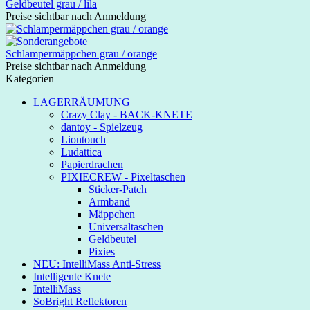
Geldbeutel grau / lila
Preise sichtbar nach Anmeldung
Schlampermäppchen grau / orange
Preise sichtbar nach Anmeldung
Kategorien
LAGERRÄUMUNG
Crazy Clay - BACK-KNETE
dantoy - Spielzeug
Liontouch
Ludattica
Papierdrachen
PIXIECREW - Pixeltaschen
Sticker-Patch
Armband
Mäppchen
Universaltaschen
Geldbeutel
Pixies
NEU: IntelliMass Anti-Stress
Intelligente Knete
IntelliMass
SoBright Reflektoren