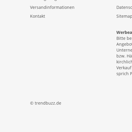
Versandinformationen
Datensc
Kontakt
Sitema
Werbear
Bitte b
Angebot
Unterne
bzw. Hä
kirchlic
Verkauf
sprich P
© trendbuzz.de