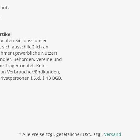
hutz
p
tikel
eachten Sie, dass unser
 sich ausschließlich an
hmer (gewerbliche Nutzer)
ndler, Behörden, Vereine und
he Träger richtet. Kein
 an Verbraucher/Endkunden,
rivatpersonen i.S.d. § 13 BGB.
*
Alle Preise zzgl. gesetzlicher USt., zzgl.
Versand