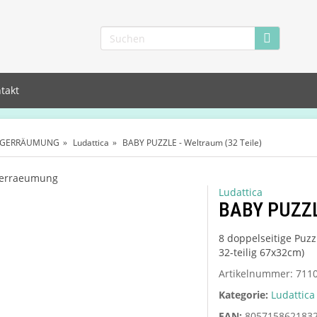
takt
AGERRÄUMUNG
Ludattica
BABY PUZZLE - Weltraum (32 Teile)
Ludattica
BABY PUZZLE
8 doppelseitige Puzzl
32-teilig 67x32cm)
Artikelnummer:
711
Kategorie:
Ludattica
EAN:
805715862183