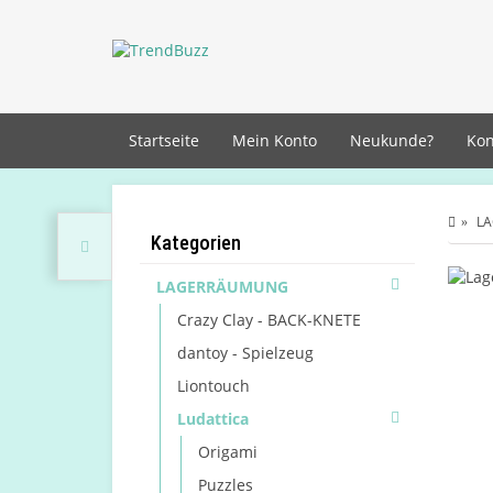
Startseite
Mein Konto
Neukunde?
Kon
L
Kategorien
LAGERRÄUMUNG
Crazy Clay - BACK-KNETE
dantoy - Spielzeug
Liontouch
Ludattica
Origami
Puzzles