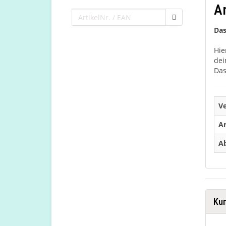
A
Das
Hie
dei
Das
V
Ar
Ab
Kun