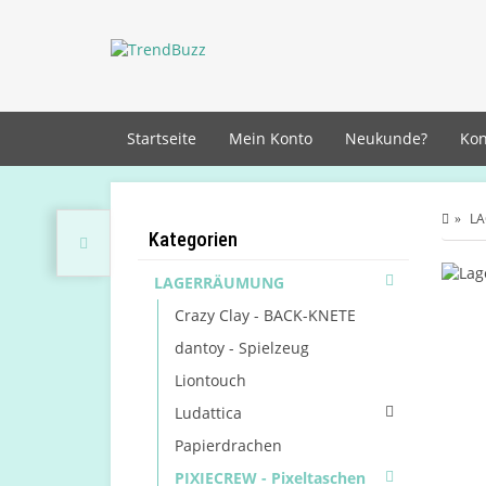
Startseite
Mein Konto
Neukunde?
Kon
L
Kategorien
LAGERRÄUMUNG
Crazy Clay - BACK-KNETE
dantoy - Spielzeug
Liontouch
Ludattica
Papierdrachen
PIXIECREW - Pixeltaschen