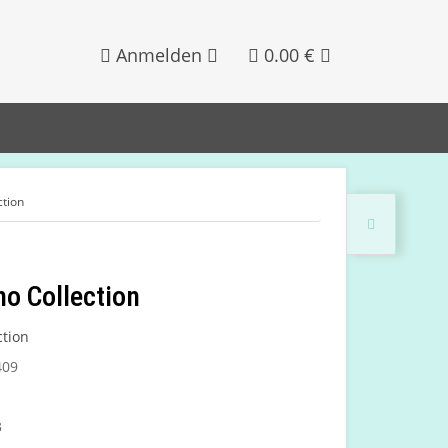
Anmelden
0.00 €
tion
o Collection
tion
409
3