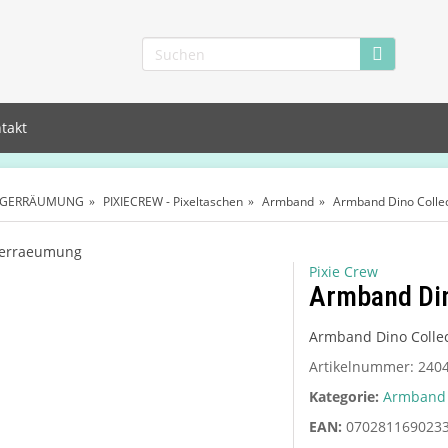
takt
AGERRÄUMUNG
PIXIECREW - Pixeltaschen
Armband
Armband Dino Collec
Pixie Crew
Armband Din
Armband Dino Collec
Artikelnummer:
240
Kategorie:
Armband
EAN:
070281169023