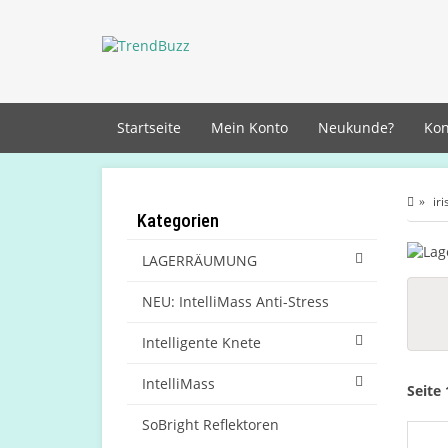
Startseite
Mein Konto
Neukunde?
Kon
ir
Kategorien
LAGERRÄUMUNG
NEU: IntelliMass Anti-Stress
Intelligente Knete
IntelliMass
Seite 
SoBright Reflektoren