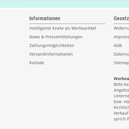
Informationen
Gesetz
Intelligente Knete als Werbeartikel
Widerru
News & Pressemitteilungen
Impres
Zahlungsmöglichkeiten
AGB
Versandinformationen
Datensc
Kontakt
Sitema
Werbear
Bitte b
Angebot
Unterne
bzw. Hä
kirchlic
Verkauf
sprich P