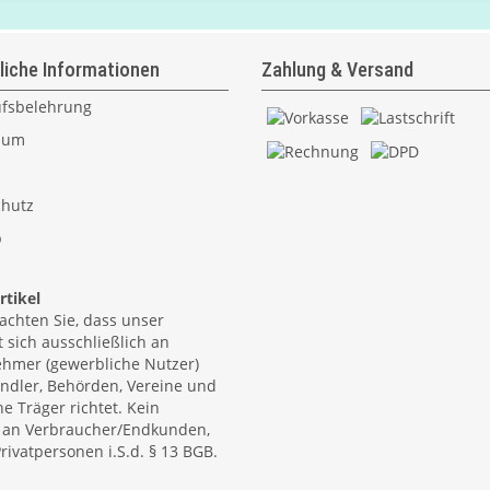
liche Informationen
Zahlung & Versand
fsbelehrung
sum
hutz
p
tikel
eachten Sie, dass unser
 sich ausschließlich an
hmer (gewerbliche Nutzer)
ndler, Behörden, Vereine und
he Träger richtet. Kein
 an Verbraucher/Endkunden,
rivatpersonen i.S.d. § 13 BGB.